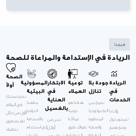
قيمنا
الريادة في الإستدامة والمراعاة للصحة
الصحة
الريادة
جودة بلا
توعية
الابتكار
المسؤولية
أولاً
في
تنازل
العملاء
في
البيئية
نضع صحتك
الخدمات
العناية
نجمع بين
هدفنا هو
يدفعنا
في المقام
بالغسيل
التكنولوجيا
توعية
التزامنا
رؤيتنا
الأول من خلال
المتطورة
عملائنا
بالاستدامة
تتمحور حول
نحن من
تقديم طرق
والعناية
بفوائد طرق
إلى استخدام
وضع معيار
أوائل
تنظيف
الدقيقة
التنظيف
تقنيات
جديد في
الشركات في