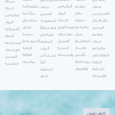
صديقة
لتقديم
الخالية من
تنظيف آمنة
خدمات
خدمات
للبيئة
نتائج
المواد
بيئيًا، مما
الغسيل من
الغسيل
وخالية من
تنظيف
السامة،
يساعد في
خلال الابتكار
بالسعودية،
المواد
مثالية، مع
وزيادة الوعي
تقليل
المستمر
ونقدم طرقًا
الكيميائية
ضمان
حول خيارات
بصمتنا
وتقديم
ثورية مثل
الضارة
التعامل مع
الغسيل
الكربونية مع
خدمات
التنظيف
المستخدمة
ملابسك
الصحية
العناية
مثالية مع
الرطب
في خدمات
بأقصى
والمستدامة
الفائقة
الحفاظ على
كبديل أكثر
الغسيل
درجات الدقة
بملابسك
التزامنا
أمانًا
التقليدية
والاهتمام.
بالسلامة
للتنظيف
والاستدامة
الجاف
كيف نعمل