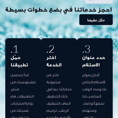
احجز خدماتنا في بضع خطوات بسيطة
حمّل تطبيقنا
1.
2.
3.
حدد عنوان
اختر
حمّل
الاستلام
الخدمة
تطبيقنا
أدخل عنوان
اختر من
ابدأ بتحميل
الاستلام الخاص
مجموعة
تطبيق سبك من
بك وحدد الوقت
خدماتنا، بما في
متجر
المناسب لنا
ذلك التنظيف
التطبيقات. قم
لجمع أغراضك.
الجاف، التنظيف
بإدارة احتياجات
وسنهتم
الرطب، ترميم
غسيلك من
بالباقي
الأحذية، والمزيد
متناول يدك