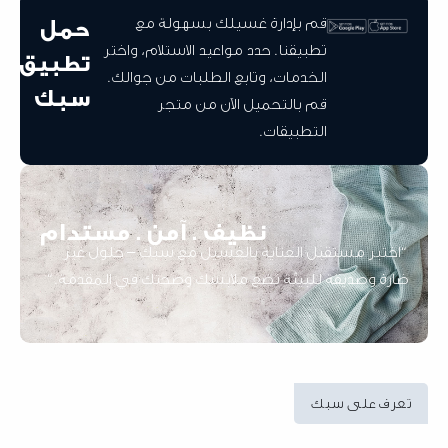
حمل
قم بإدارة غسيلك بسهولة مع
تطبيقنا. حدد مواعيد الاستلام، واختر
تطبيق
الخدمات، وتابع الطلبات من جوالك.
سبك
قم بالتحميل الآن من متجر
التطبيقات.
نظيف . آمن . مستدام
ختبر مستقبل العناية بالغسيل مع سبك – حلول غير
رة وصديقة للبيئة تضع ملابسك وصحتك في المقدمة.”
رف على سبك