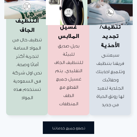
التنظيف
تنظيف/
غسيل
الجاف
تجديد
الملابس
تنظيف خال من
الأحذية
بديل صديق
المواد السامة
للبيئة
سيعتني
لتجربة أكثر
للتنظيف الجاف
يقنا بتنظيف
أمانًا وصحة.
التقليدي. يتم
لميع احذيتك
نحن اول شركة
غسيل جميع
وحقائبك
في السعودية
القطع مع
لجلدية لنعيد
تستخدم هذه
الطف
ا رونق الحياة
المواد
المنظفات
من جديد
تصفح جميع خدماتنا