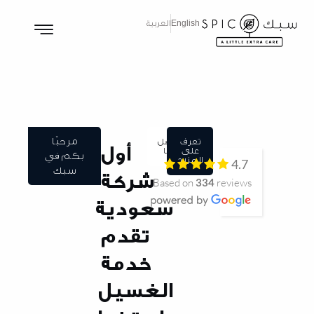
English
العربية
مرحبًا
تعرف
اتصل
أول
على
بنا
بكم في
المزيد
4.7
سبك
شركة
Based on
334
reviews
سعودية
تقدم
خدمة
الغسيل