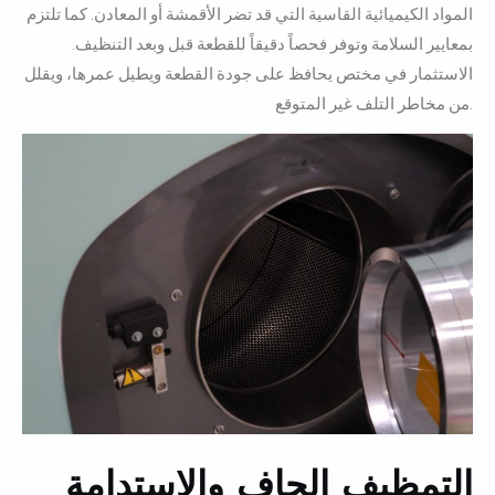
المواد الكيميائية القاسية التي قد تضر الأقمشة أو المعادن. كما تلتزم
بمعايير السلامة وتوفر فحصاً دقيقاً للقطعة قبل وبعد التنظيف.
الاستثمار في مختص يحافظ على جودة القطعة ويطيل عمرها، ويقلل
من مخاطر التلف غير المتوقع.
التمظيف الجاف والاستدامة