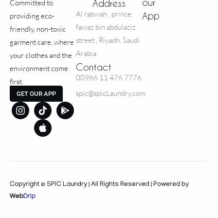
our
Address
Committed to
Al rabwah , prince
App
providing eco-
fawaz bin abdulaziz
friendly, non-toxic
street , Riyadh, Saudi
garment care, where
Arabia
your clothes and the
Contact
environment come
00966 11 476 7776
first.
spic@spicLaundry.com
GET OUR APP
Copyright © SPIC Laundry | All Rights Reserved | Powered by
Web
Drip