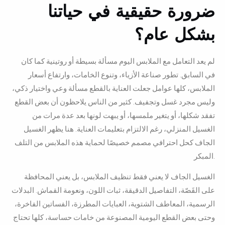
ضرورة حقيقية في حياتنا
بشكل عام؟
لم يعد التعامل مع الملابس اليوم مسألة بسيطة أو روتينية كما كان
في السابق. تطور صناعة الأزياء، وتنوع الخامات، وارتفاع أسعار
الملابس، كلها عوامل جعلت العناية بالقطع مسألة وعي واختيار ذكي،
وليس مجرد غسل وتجفيف. كثير من الناس يلاحظون أن بعض القطع
تفقد شكلها، أو يتغير ملمسها، أو يبهت لونها بعد عدة مرات من
الغسيل المنزلي، رغم الالتزام بتعليمات العناية. هنا يظهر الغسيل
الجاف كحل احترافي مصمم خصيصًا لحماية هذه الملابس من التلف
المبكر.
الغسيل الجاف لا يعني فقط تنظيف الملابس، بل يعني المحافظة
على القَصّة، التفاصيل الدقيقة، ثبات اللون، ونعومة القماش. البدلات
الرسمية، المعاطف الشتوية، العبايات المطرزة، الفساتين الفاخرة،
وحتى بعض القطع اليومية المصنوعة من خامات حساسة، كلها تحتاج