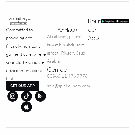
Download
our
Address
Committed to
Al rabwah , prince
App
providing eco-
fawaz bin abdulaziz
friendly, non-toxic
street , Riyadh, Saudi
garment care, where
Arabia
your clothes and the
Contact
environment come
00966 11 476 7776
first.
spic@spicLaundry.com
GET OUR APP