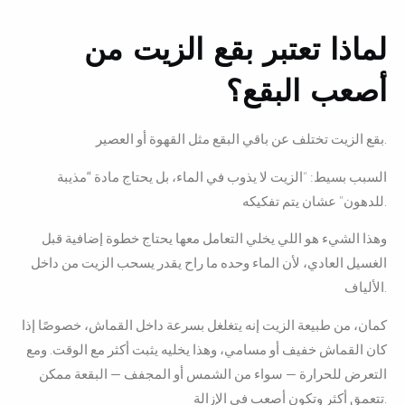
لماذا تعتبر بقع الزيت من
أصعب البقع؟
بقع الزيت تختلف عن باقي البقع مثل القهوة أو العصير.
السبب بسيط: “
الزيت لا يذوب في الماء، بل يحتاج مادة “مذيبة
” عشان يتم تفكيكه.
للدهون
وهذا الشيء هو اللي يخلي التعامل معها يحتاج خطوة إضافية قبل
الغسيل العادي، لأن الماء وحده ما راح يقدر يسحب الزيت من داخل
الألياف.
كمان، من طبيعة الزيت إنه يتغلغل بسرعة داخل القماش، خصوصًا إذا
كان القماش خفيف أو مسامي، وهذا يخليه يثبت أكثر مع الوقت. ومع
التعرض للحرارة — سواء من الشمس أو المجفف — البقعة ممكن
تتعمق أكثر وتكون أصعب في الإزالة.