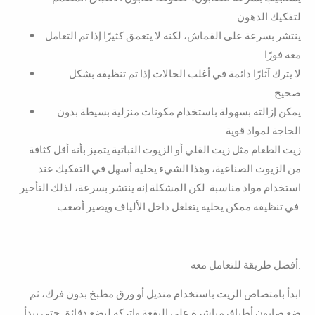
لتفكيك الدهون
ينتشر بسرعة على القماش، لكنه لا يتعمق كثيرًا إذا تم التعامل
معه فورًا
لا يترك آثارًا دائمة في أغلب الحالات إذا تم تنظيفه بشكل
صحيح
يمكن إزالته بسهولة باستخدام مكونات منزلية بسيطة بدون
الحاجة لمواد قوية
زيت الطعام مثل زيت القلي أو الزيوت النباتية يتميز بأنه أقل كثافة
من الزيوت الصناعية، وهذا الشيء يخليه أسهل في التفكيك عند
استخدام مواد مناسبة. لكن المشكلة إنه ينتشر بسرعة، لذلك التأخير
في تنظيفه ممكن يخليه يتغلغل داخل الألياف ويصير أصعب.
أفضل طريقة للتعامل معه:
ابدأ بامتصاص الزيت باستخدام منديل أو ورق مطبخ بدون فرك، ثم
ضع صابون أطباق مباشرة على البقعة واتركه لبضع دقائق حتى يبدأ