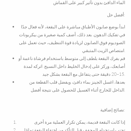
الماء الدافئ بدون تأثير كبير على القماش
أفضل حل:
ابدأ بوضع صابون الأطباق مباشرة على البقعة، لأنه فعال جدًا
في تفكيك الدهون. بعد ذلك، أضف كمية صغيرة من بيكربونات
الصوديوم فوق الصابون لزيادة قوة التنظيف، حيث تعمل على
امتصاص الزيت المتبقي.
قم بفرك البقعة بلطف إلى متوسط باستخدام فرشاة ناعمة أو
أصابعك، وركز على إدخال الخليط داخل النسيج. اتركه لمدة
15–20 دقيقة حتى يتفاعل مع البقعة بشكل جيد.
بعدها، اغسل الجينز بماء دافئ، ويفضل قلب القطعة من
الداخل للخارج أثناء الغسيل للحصول على نتيجة أفضل.
نصائح إضافية:
إذا كانت البقعة قديمة، يمكن تكرار العملية مرة أخرى
تجنب استخدام المجفف قبل التأكد من اختفاء البقعة تمامًا